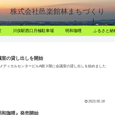
株式会社邑楽館林まちづくり
室
川俣駅西口月極駐車場
明和珈哩
ふるさと納
議室の貸し出しを開始
メディカルセンタービルA館３階に会議室の貸し出しを始めました
2023.05.18
明和珈哩』発売開始