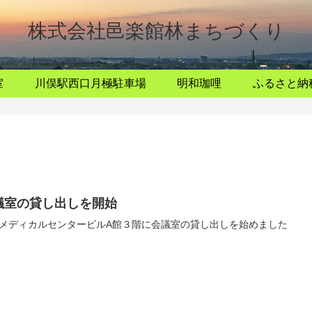
株式会社邑楽館林まちづくり
室
川俣駅西口月極駐車場
明和珈哩
ふるさと納
議室の貸し出しを開始
メディカルセンタービルA館３階に会議室の貸し出しを始めました