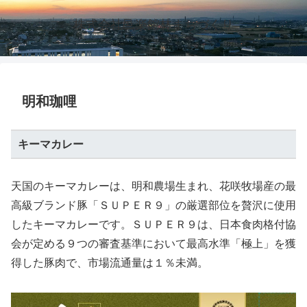
株式会社邑楽館林まちづくり
明和珈哩
キーマカレー
天国のキーマカレーは、明和農場生まれ、花咲牧場産の最
高級ブランド豚「ＳＵＰＥＲ９」の厳選部位を贅沢に使用
したキーマカレーです。ＳＵＰＥＲ９は、日本食肉格付協
会が定める９つの審査基準において最高水準「極上」を獲
得した豚肉で、市場流通量は１％未満。